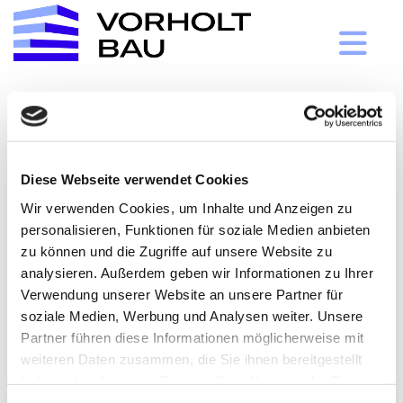
Impressum
Vorholt Bau, Inh. Jörn Frey
Diese Webseite verwendet Cookies
Ringenberger Straße 15
Wir verwenden Cookies, um Inhalte und Anzeigen zu
46499 Hamminkeln
personalisieren, Funktionen für soziale Medien anbieten
zu können und die Zugriffe auf unsere Website zu
Telefon:
02852 4043
analysieren. Außerdem geben wir Informationen zu Ihrer
Fax: 02852 4479
Verwendung unserer Website an unsere Partner für
E-Mail:
info@vorholt-bau.de
soziale Medien, Werbung und Analysen weiter. Unsere
Partner führen diese Informationen möglicherweise mit
Inhaber: Jörn Frey
weiteren Daten zusammen, die Sie ihnen bereitgestellt
Gerichtstand: Wesel
haben oder die sie im Rahmen Ihrer Nutzung der Dienste
gesammelt haben.